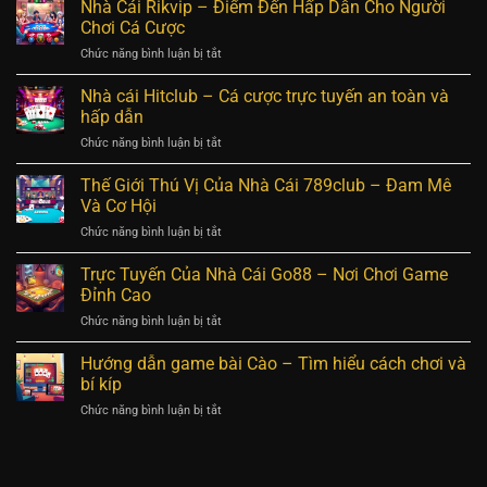
Nhà Cái Rikvip – Điểm Đến Hấp Dẫn Cho Người
Chơi Cá Cược
Chức năng bình luận bị tắt
ở
Nhà
Cái
Nhà cái Hitclub – Cá cược trực tuyến an toàn và
Rikvip
hấp dẫn
–
Chức năng bình luận bị tắt
ở
Điểm
Nhà
Đến
cái
Thế Giới Thú Vị Của Nhà Cái 789club – Đam Mê
Hấp
Hitclub
Dẫn
Và Cơ Hội
–
Cho
Chức năng bình luận bị tắt
ở
Cá
Người
Thế
cược
Chơi
Giới
Trực Tuyến Của Nhà Cái Go88 – Nơi Chơi Game
trực
Cá
Thú
tuyến
Đỉnh Cao
Cược
Vị
an
Chức năng bình luận bị tắt
ở
Của
toàn
Trực
Nhà
và
Tuyến
Hướng dẫn game bài Cào – Tìm hiểu cách chơi và
Cái
hấp
Của
789club
bí kíp
dẫn
Nhà
–
Chức năng bình luận bị tắt
ở
Cái
Đam
Hướng
Go88
Mê
dẫn
–
Và
game
Nơi
Cơ
bài