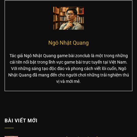
Ngô Nhật Quang
Tác giả Ngô Nhật Quang game bài zonclub là một trong những
cái tên nổi bật trong lĩnh vực game bài trực tuyến tại Việt Nam.
Với những sáng tạo độc đáo và phong cách viết lôi cuốn, Ngô
Nhật Quang đã mang đến cho người chơi những trải nghiệm thú
vị và mới mẻ.
BÀI VIẾT MỚI