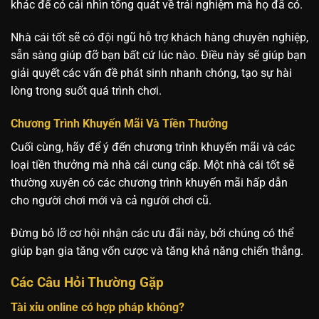
khác để có cái nhìn tổng quát về trải nghiệm mà họ đã có.
Nhà cái tốt sẽ có đội ngũ hỗ trợ khách hàng chuyên nghiệp,
sẵn sàng giúp đỡ bạn bất cứ lúc nào. Điều này sẽ giúp bạn
giải quyết các vấn đề phát sinh nhanh chóng, tạo sự hài
lòng trong suốt quá trình chơi.
Chương Trình Khuyến Mãi Và Tiền Thưởng
Cuối cùng, hãy để ý đến chương trình khuyến mãi và các
loại tiền thưởng mà nhà cái cung cấp. Một nhà cái tốt sẽ
thường xuyên có các chương trình khuyến mãi hấp dẫn
cho người chơi mới và cả người chơi cũ.
Đừng bỏ lỡ cơ hội nhận các ưu đãi này, bởi chúng có thể
giúp bạn gia tăng vốn cược và tăng khả năng chiến thắng.
Các Câu Hỏi Thường Gặp
Tài xỉu online có hợp pháp không?