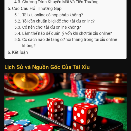
Chương Trình Khuyến Mãi Và Tiền Thưởng
Các Câu Hỏi Thường Gặp
Tài xỉu online có hợp pháp không?
Tôi cần chuẩn bị gì để chơi tài xỉu online?
Có nên chơi tài xỉu online không?
Làm thế nào để quản lý vốn khi chơi tài xỉu online?
Có cách nào để tăng cơ hội thắng trong tài xỉu online
không?
Kết luận
Lịch Sử và Nguồn Gốc Của Tài Xỉu