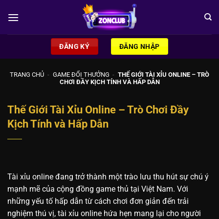
Chuyển
đến
nội
dung
ĐĂNG KÝ
ĐĂNG NHẬP
TRANG CHỦ
-
GAME ĐỔI THƯỞNG
-
THẾ GIỚI TÀI XỈU ONLINE – TRÒ
CHƠI ĐẦY KỊCH TÍNH VÀ HẤP DẪN
Thế Giới Tài Xỉu Online – Trò Chơi Đầy
Kịch Tính và Hấp Dẫn
Tài xỉu online đang trở thành một trào lưu thu hút sự chú ý
mạnh mẽ của cộng đồng game thủ tại Việt Nam. Với
những yếu tố hấp dẫn từ cách chơi đơn giản đến trải
nghiệm thú vị, tài xỉu online hứa hẹn mang lại cho người