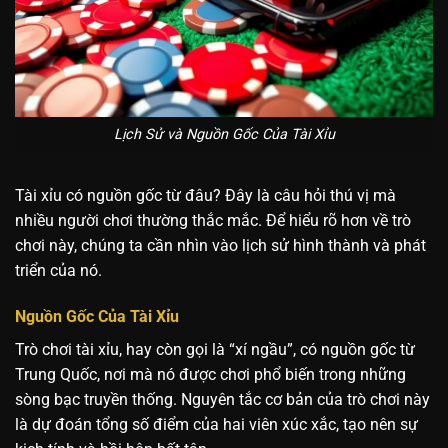
Lịch Sử và Nguồn Gốc Của Tài Xỉu
Tài xỉu có nguồn gốc từ đâu? Đây là câu hỏi thú vị mà
nhiều người chơi thường thắc mắc. Để hiểu rõ hơn về trò
chơi này, chúng ta cần nhìn vào lịch sử hình thành và phát
triển của nó.
Nguồn Gốc Của Tài Xỉu
Trò chơi tài xỉu, hay còn gọi là “xí ngầu”, có nguồn gốc từ
Trung Quốc, nơi mà nó được chơi phổ biến trong những
sòng bạc truyền thống. Nguyên tắc cơ bản của trò chơi này
là dự đoán tổng số điểm của hai viên xúc xắc, tạo nên sự