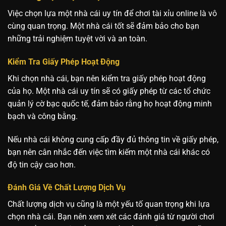
Việc chọn lựa một nhà cái uy tín để chơi tài xỉu online là vô
cùng quan trọng. Một nhà cái tốt sẽ đảm bảo cho bạn
những trải nghiệm tuyệt vời và an toàn.
Kiểm Tra Giấy Phép Hoạt Động
Khi chọn nhà cái, bạn nên kiểm tra giấy phép hoạt động
của họ. Một nhà cái uy tín sẽ có giấy phép từ các tổ chức
quản lý cờ bạc quốc tế, đảm bảo rằng họ hoạt động minh
bạch và công bằng.
Nếu nhà cái không cung cấp đầy đủ thông tin về giấy phép,
bạn nên cân nhắc đến việc tìm kiếm một nhà cái khác có
độ tin cậy cao hơn.
Đánh Giá Về Chất Lượng Dịch Vụ
Chất lượng dịch vụ cũng là một yếu tố quan trọng khi lựa
chọn nhà cái. Bạn nên xem xét các đánh giá từ người chơi