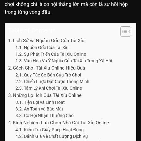
chơi không chỉ là cơ hội thắng lớn mà còn là sự hồi hộp
trong từng vòng đấu.
Table of Contents
Lịch Sử và Nguồn Gốc Của Tài Xỉu
Nguồn Gốc Của Tài Xỉu
Sự Phát Triển Của Tài Xỉu Online
Văn Hóa Và Ý Nghĩa Của Tài Xỉu Trong Xã Hội
Cách Chơi Tài Xỉu Online Hiệu Quả
Quy Tắc Cơ Bản Của Trò Chơi
Chiến Lược Đặt Cược Thông Minh
Tâm Lý Khi Chơi Tài Xỉu Online
Những Lợi Ích Của Tài Xỉu Online
Tiện Lợi và Linh Hoạt
An Toàn và Bảo Mật
Cơ Hội Nhận Thưởng Cao
Kinh Nghiệm Lựa Chọn Nhà Cái Tài Xỉu Online
Kiểm Tra Giấy Phép Hoạt Động
Đánh Giá Về Chất Lượng Dịch Vụ