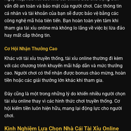
vấn đề an toàn và bảo mật của người chơi. Các thông tin
cá nhân và tài khoản của bạn sẽ được bảo vệ bằng các
công nghệ mã hóa tiên tiến. Bạn hoàn toàn yên tâm khi
tham gia tài xỉu online mà không lo lắng về việc bị lừa đảo
hay mất cắp thông tin.
Cơ Hội Nhận Thưởng Cao
Khác với tài xỉu truyền thống, tài xỉu online thường đi kèm
với các chương trình khuyến mãi hấp dẫn và mức thưởng
cao. Người chơi có thể nhận được bonus chào mừng, hoàn
tiền hoặc các giải thưởng lớn khác khi tham gia.
Đây cũng là một trong những lý do khiến nhiều người chọn
tài xỉu online thay vì các hình thức chơi truyền thống. Cơ
hội kiếm tiền luôn hiện hữu, mang lại động lực cho người
chơi.
Kinh Nghiệm Lựa Chọn Nhà Cái Tài Xỉu Online