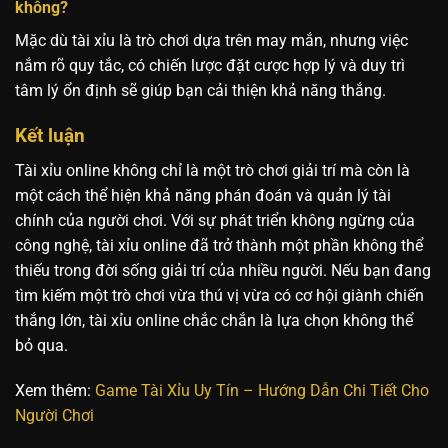
không?
Mặc dù tài xỉu là trò chơi dựa trên may mắn, nhưng việc
nắm rõ quy tắc, có chiến lược đặt cược hợp lý và duy trì
tâm lý ổn định sẽ giúp bạn cải thiện khả năng thắng.
Kết luận
Tài xỉu online không chỉ là một trò chơi giải trí mà còn là
một cách thể hiện khả năng phán đoán và quản lý tài
chính của người chơi. Với sự phát triển không ngừng của
công nghệ, tài xỉu online đã trở thành một phần không thể
thiếu trong đời sống giải trí của nhiều người. Nếu bạn đang
tìm kiếm một trò chơi vừa thú vị vừa có cơ hội giành chiến
thắng lớn, tài xỉu online chắc chắn là lựa chọn không thể
bỏ qua.
Xem thêm:
Game Tài Xỉu Uy Tín – Hướng Dẫn Chi Tiết Cho
Người Chơi