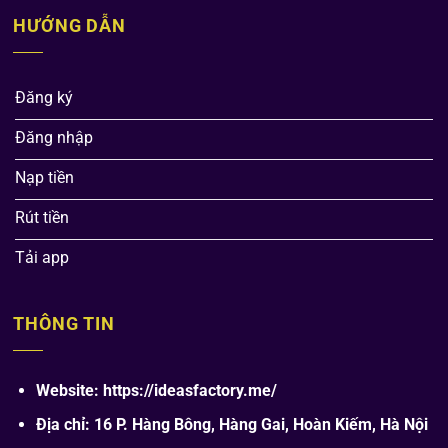
HƯỚNG DẪN
Đăng ký
Đăng nhập
Nạp tiền
Rút tiền
Tải app
THÔNG TIN
Website: https://ideasfactory.me/
Địa chỉ: 16 P. Hàng Bông, Hàng Gai, Hoàn Kiếm, Hà Nội