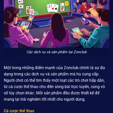
Các dịch vụ và sản phẩm tại Zonclub
Một trong những điểm mạnh của Zonclub chính là sự đa
dạng trong các dịch vụ và sản phẩm mà họ cung cấp.
Người chơi có thể tìm thấy một loạt các trò chơi hấp dẫn,
từ cá cược thể thao cho đến sòng bài trực tuyến, cùng vô
số tùy chọn khác. Mỗi sản phẩm đều được thiết kế để
mang lại trải nghiệm tốt nhất cho người dùng.
Cá cược thể thao