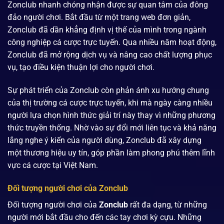
Zonclub nhanh chóng nhận được sự quan tâm của đông
đảo người chơi. Bắt đầu từ một trang web đơn giản,
Zonclub đã dần khẳng định vị thế của mình trong ngành
công nghiệp cá cược trực tuyến. Qua nhiều năm hoạt động,
Zonclub đã mở rộng dịch vụ và nâng cao chất lượng phục
vụ, tạo điều kiện thuận lợi cho người chơi.
Sự phát triển của Zonclub còn phản ánh xu hướng chung
của thị trường cá cược trực tuyến, khi mà ngày càng nhiều
người lựa chọn hình thức giải trí này thay vì những phương
thức truyền thống. Nhờ vào sự đổi mới liên tục và khả năng
lắng nghe ý kiến của người dùng, Zonclub đã xây dựng
một thương hiệu uy tín, góp phần làm phong phú thêm lĩnh
vực cá cược tại Việt Nam.
Đối tượng người chơi của Zonclub
Đối tượng người chơi của
Zonclub
rất đa dạng, từ những
người mới bắt đầu cho đến các tay chơi kỳ cựu. Những