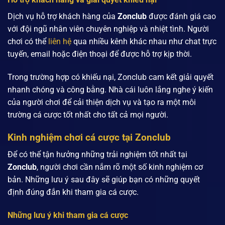
Dịch vụ hỗ trợ khách hàng của
Zonclub
được đánh giá cao
với đội ngũ nhân viên chuyên nghiệp và nhiệt tình. Người
chơi có thể
liên hệ
qua nhiều kênh khác nhau như chat trực
tuyến, email hoặc điện thoại để được hỗ trợ kịp thời.
Trong trường hợp có khiếu nại, Zonclub cam kết giải quyết
nhanh chóng và công bằng. Nhà cái luôn lắng nghe ý kiến
của người chơi để cải thiện dịch vụ và tạo ra một môi
trường cá cược tốt nhất cho tất cả mọi người.
Kinh nghiệm chơi cá cược tại Zonclub
Để có thể tận hưởng những trải nghiệm tốt nhất tại
Zonclub
, người chơi cần nắm rõ một số kinh nghiệm cơ
bản. Những lưu ý sau đây sẽ giúp bạn có những quyết
định đúng đắn khi tham gia cá cược.
Những lưu ý khi tham gia cá cược