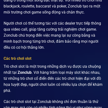
đang ở trong một sòng bạc thật sự. Với nhiều trò chơi như
blackjack, roulette, baccarat và poker, Zonclub tạo ra một
môi trường chơi game sống động và chân thực.
Người chơi có thể tương tác với các dealer trực tiếp thông
qua video call, giúp tăng cường trải nghiệm chơi game.
Zonclub chú trọng đến việc mang lại sự công bằng và
minh bạch trong từng trò chơi, đảm bảo rằng mọi người
đều có cơ hội thắng lớn.
Các trò chơi slot
Trò chơi slot là một trong những dịch vụ được ưa chuộng
nhất tại
Zonclub
. Với hàng trăm loại máy slot khác nhau,
từ những trò chơi cổ điển đến các trò chơi hiện đại với đồ
họa tuyệt đẹp, người chơi luôn có nhiều lựa chọn để khám
phá.
Các trò chơi slot tại Zonclub không chỉ đơn thuần là thử
vận may, mà còn có nhiều tính năng thú vị như vòng quay