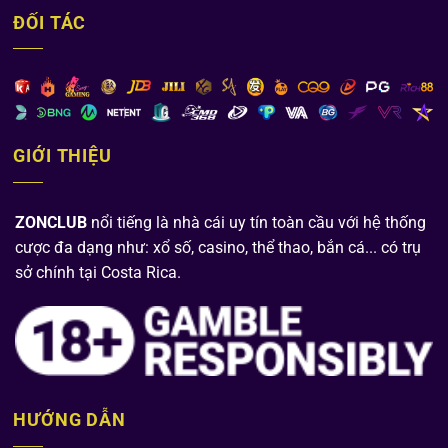
ĐỐI TÁC
GIỚI THIỆU
ZONCLUB
nổi tiếng là nhà cái uy tín toàn cầu với hệ thống
cược đa dạng như: xổ số, casino, thể thao, bắn cá... có trụ
sở chính tại Costa Rica.
HƯỚNG DẪN