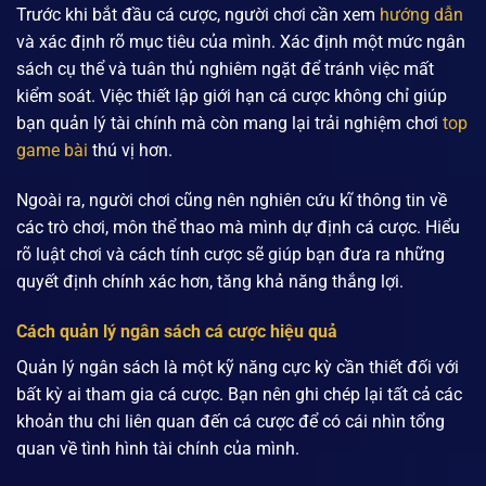
Trước khi bắt đầu cá cược, người chơi cần xem
hướng dẫn
và xác định rõ mục tiêu của mình. Xác định một mức ngân
sách cụ thể và tuân thủ nghiêm ngặt để tránh việc mất
kiểm soát. Việc thiết lập giới hạn cá cược không chỉ giúp
bạn quản lý tài chính mà còn mang lại trải nghiệm chơi
top
game bài
thú vị hơn.
Ngoài ra, người chơi cũng nên nghiên cứu kĩ thông tin về
các trò chơi, môn thể thao mà mình dự định cá cược. Hiểu
rõ luật chơi và cách tính cược sẽ giúp bạn đưa ra những
quyết định chính xác hơn, tăng khả năng thắng lợi.
Cách quản lý ngân sách cá cược hiệu quả
Quản lý ngân sách là một kỹ năng cực kỳ cần thiết đối với
bất kỳ ai tham gia cá cược. Bạn nên ghi chép lại tất cả các
khoản thu chi liên quan đến cá cược để có cái nhìn tổng
quan về tình hình tài chính của mình.