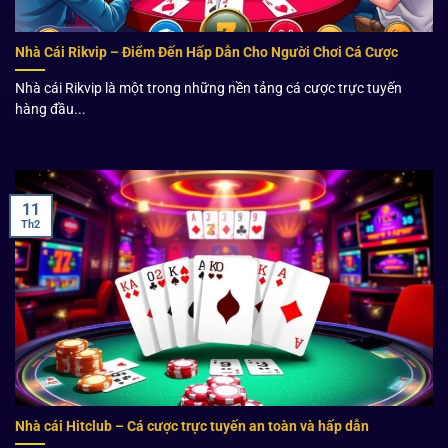
Nhà Cái Rikvip – Điểm Đến Hấp Dẫn Cho Người Chơi Cá Cược
Nhà cái Rikvip là một trong những nền tảng cá cược trực tuyến
hàng đầu...
11
Th2
Nhà cái Hitclub – Cá cược trực tuyến an toàn và hấp dẫn