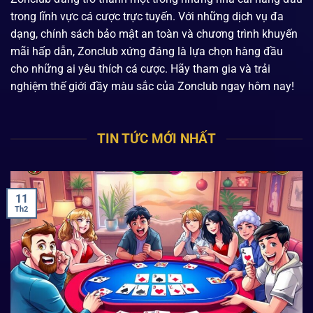
trong lĩnh vực cá cược trực tuyến. Với những dịch vụ đa
dạng, chính sách bảo mật an toàn và chương trình khuyến
mãi hấp dẫn, Zonclub xứng đáng là lựa chọn hàng đầu
cho những ai yêu thích cá cược. Hãy tham gia và trải
nghiệm thế giới đầy màu sắc của Zonclub ngay hôm nay!
TIN TỨC MỚI NHẤT
11
Th2