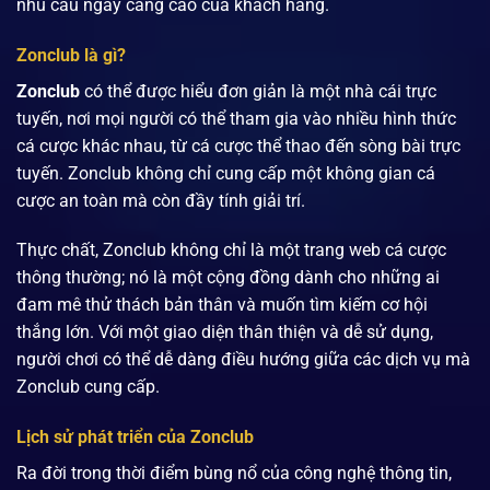
nhu cầu ngày càng cao của khách hàng.
Zonclub là gì?
Zonclub
có thể được hiểu đơn giản là một nhà cái trực
tuyến, nơi mọi người có thể tham gia vào nhiều hình thức
cá cược khác nhau, từ cá cược thể thao đến sòng bài trực
tuyến. Zonclub không chỉ cung cấp một không gian cá
cược an toàn mà còn đầy tính giải trí.
Thực chất, Zonclub không chỉ là một trang web cá cược
thông thường; nó là một cộng đồng dành cho những ai
đam mê thử thách bản thân và muốn tìm kiếm cơ hội
thắng lớn. Với một giao diện thân thiện và dễ sử dụng,
người chơi có thể dễ dàng điều hướng giữa các dịch vụ mà
Zonclub cung cấp.
Lịch sử phát triển của Zonclub
Ra đời trong thời điểm bùng nổ của công nghệ thông tin,