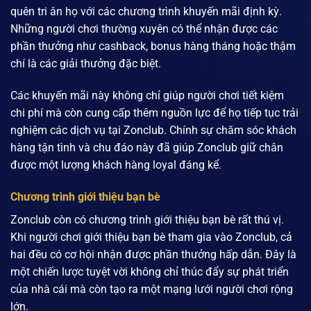
quên tri ân họ với các chương trình khuyến mãi định kỳ.
Những người chơi thường xuyên có thể nhận được các
phần thưởng như cashback, bonus hàng tháng hoặc thậm
chí là các giải thưởng đặc biệt.
Các khuyến mãi này không chỉ giúp người chơi tiết kiệm
chi phí mà còn cung cấp thêm nguồn lực để họ tiếp tục trải
nghiệm các dịch vụ tại Zonclub. Chính sự chăm sóc khách
hàng tận tình và chu đáo này đã giúp Zonclub giữ chân
được một lượng khách hàng loyal đáng kể.
Chương trình giới thiệu bạn bè
Zonclub còn có chương trình giới thiệu bạn bè rất thú vị.
Khi người chơi giới thiệu bạn bè tham gia vào Zonclub, cả
hai đều có cơ hội nhận được phần thưởng hấp dẫn. Đây là
một chiến lược tuyệt vời không chỉ thúc đẩy sự phát triển
của nhà cái mà còn tạo ra một mạng lưới người chơi rộng
lớn.