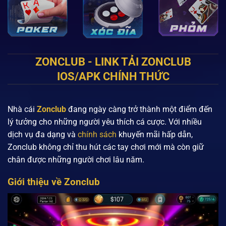
ZONCLUB - LINK TẢI ZONCLUB
IOS/APK CHÍNH THỨC
Nhà cái
Zonclub
đang ngày càng trở thành một điểm đến
lý tưởng cho những người yêu thích cá cược. Với nhiều
dịch vụ đa dạng và
chính sách
khuyến mãi hấp dẫn,
Zonclub không chỉ thu hút các tay chơi mới mà còn giữ
chân được những người chơi lâu năm.
Giới thiệu về Zonclub