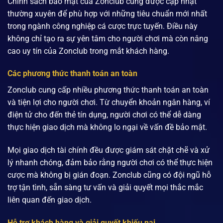
Chính sách bảo mật của Zonclub cũng được cập nhật
thường xuyên để phù hợp với những tiêu chuẩn mới nhất
trong ngành công nghiệp cá cược trực tuyến. Điều này
không chỉ tạo ra sự yên tâm cho người chơi mà còn nâng
cao uy tín của Zonclub trong mắt khách hàng.
Các phương thức thanh toán an toàn
Zonclub cung cấp nhiều phương thức thanh toán an toàn
và tiện lợi cho người chơi. Từ chuyển khoản ngân hàng, ví
điện tử cho đến thẻ tín dụng, người chơi có thể dễ dàng
thực hiện giao dịch mà không lo ngại về vấn đề bảo mật.
Mọi giao dịch tài chính đều được giám sát chặt chẽ và xử
lý nhanh chóng, đảm bảo rằng người chơi có thể thực hiện
cược mà không bị gián đoạn. Zonclub cũng có đội ngũ hỗ
trợ tận tình, sẵn sàng tư vấn và giải quyết mọi thắc mắc
liên quan đến giao dịch.
Hỗ trợ khách hàng và giải quyết khiếu nại