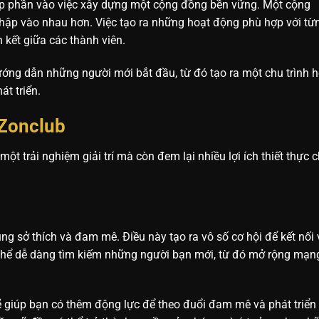
óp phần vào việc xây dựng một cộng đồng bền vững. Một cộng
hập vào nhau hơn. Việc tạo ra những hoạt động phù hợp với từ
 kết giữa các thành viên.
ướng dẫn những người mới bắt đầu, từ đó tạo ra một chu trình 
t triển.
 Zonclub
t trải nghiệm giải trí mà còn đem lại nhiều lợi ích thiết thực 
ùng sở thích và đam mê. Điều này tạo ra vô số cơ hội để kết nối 
 thể dễ dàng tìm kiếm những người bạn mới, từ đó mở rộng mạn
ẽ giúp bạn có thêm động lực để theo đuổi đam mê và phát triển