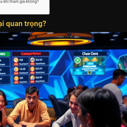
sau khi tham gia không?
lại quan trọng?