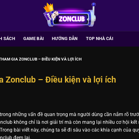
H SÁCH
GAME BÀI
HƯỚNG DẪN
TOP NHÀ CÁI
THAM GIA ZONCLUB – ĐIỀU KIỆN VÀ LỢI ÍCH
a Zonclub – Điều kiện và lợi ích
 trong những vấn đề quan trọng mà người dùng cần nắm rõ trư
club không chỉ là nơi giải trí mà còn mang lại nhiều cơ hội kết 
 Trong bài viết này, chúng ta sẽ đi sâu vào các khía cạnh của qu
nclub đem lại.