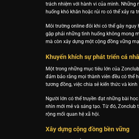
trách nhiệm với hành vi của mình. Những n
huống khó khăn hoặc rủi ro có thể xảy ra t
Môi trường online đôi khi có thể gây nguy
gặp phải những tình huống không mong mu
mà còn xây dựng một cộng đồng vững mạ
Khuyến khích sự phát triển cá nh
Một trong những mục tiêu lớn của Zonclub 
đảm bảo rằng mọi thành viên đều có thể họ
tương đồng, việc chia sẻ kiến thức và kin
Người lớn có thể truyền đạt những bài học q
nhìn mới mẻ và sáng tạo. Từ đó, Zonclub t
rộng mối quan hệ xã hội.
Xây dựng cộng đồng bền vững