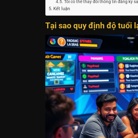
Tôi có thể thay đổi thông tin đăng ký 
Kết luận
Tại sao quy định độ tuổi 