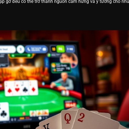
gặp gỡ đều có thể trở thành nguồn cảm hứng và ý tưởng cho nh