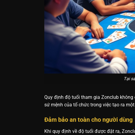
Tại sa
Quy định độ tuổi tham gia Zonclub không 
sứ mệnh của tổ chức trong việc tạo ra một
Đảm bảo an toàn cho người dùng
Khi quy định về độ tuổi được đặt ra, Zon