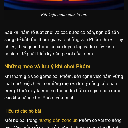
Kết luận cách chơi Phỏm
Sau khi nắm rõ luật chơi và các bước cơ bản, bạn đã sẵn
sàng để bắt đầu tham gia vào những ván Phỏm thú vị. Tuy
nhiên, điều quan trọng là cần luyện tập và tích lũy kinh
nghiệm để phát triển kỹ năng chơi của mình.
Những mẹo và lưu ý khi chơi Phỏm
Khi tham gia vào game bài Phỏm, bên cạnh việc nắm vững
luật chơi, việc hiểu rõ những mẹo và lưu ý cũng rất quan
trọng. Dưới đây là một số thông tin hữu ích giúp bạn nâng
cao khả năng chơi Phỏm của mình.
Hiểu rõ các bộ bài
Mỗi bộ bài trong
hướng dẫn zonclub
Phỏm có vai trò riêng
biệt. Việc nắm rõ giá trị của từng lá bài và cách tạo thành