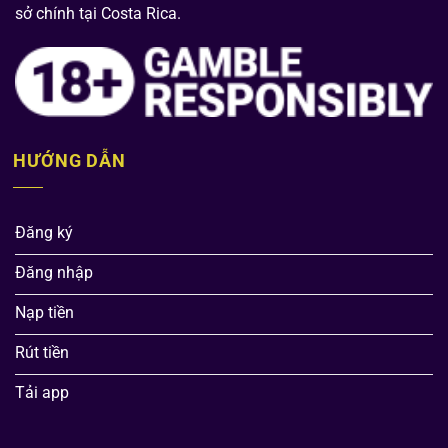
sở chính tại Costa Rica.
HƯỚNG DẪN
Đăng ký
Đăng nhập
Nạp tiền
Rút tiền
Tải app