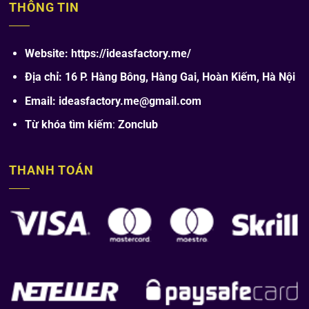
THÔNG TIN
Website: https://ideasfactory.me/
Địa chỉ: 16 P. Hàng Bông, Hàng Gai, Hoàn Kiếm, Hà Nội
Email:
ideasfactory.me@gmail.com
Từ khóa tìm kiếm
:
Zonclub
THANH TOÁN