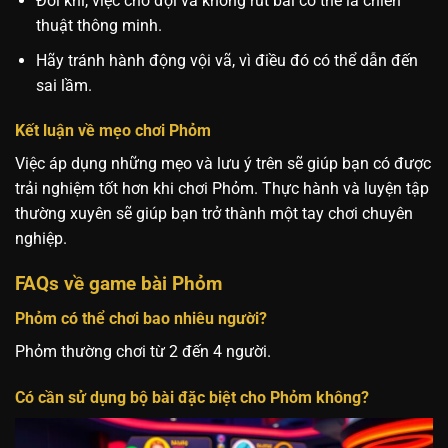
Đôi khi, việc chờ đợi và không rút bài có thể là chiến
thuật thông minh.
Hãy tránh hành động vội vã, vì điều đó có thể dẫn đến
sai lầm.
Kết luận về mẹo chơi Phỏm
Việc áp dụng những mẹo và lưu ý trên sẽ giúp bạn có được
trải nghiệm tốt hơn khi chơi Phỏm. Thực hành và luyện tập
thường xuyên sẽ giúp bạn trở thành một tay chơi chuyên
nghiệp.
FAQs về game bài Phỏm
Phỏm có thể chơi bao nhiêu người?
Phỏm thường chơi từ 2 đến 4 người.
Có cần sử dụng bộ bài đặc biệt cho Phỏm không?