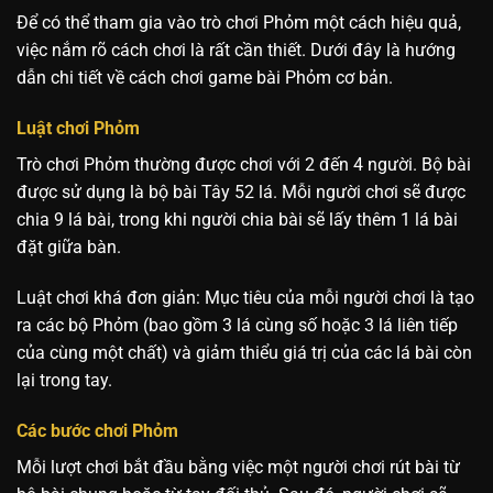
Để có thể tham gia vào trò chơi Phỏm một cách hiệu quả,
việc nắm rõ cách chơi là rất cần thiết. Dưới đây là hướng
dẫn chi tiết về cách chơi game bài Phỏm cơ bản.
Luật chơi Phỏm
Trò chơi Phỏm thường được chơi với 2 đến 4 người. Bộ bài
được sử dụng là bộ bài Tây 52 lá. Mỗi người chơi sẽ được
chia 9 lá bài, trong khi người chia bài sẽ lấy thêm 1 lá bài
đặt giữa bàn.
Luật chơi khá đơn giản: Mục tiêu của mỗi người chơi là tạo
ra các bộ Phỏm (bao gồm 3 lá cùng số hoặc 3 lá liên tiếp
của cùng một chất) và giảm thiểu giá trị của các lá bài còn
lại trong tay.
Các bước chơi Phỏm
Mỗi lượt chơi bắt đầu bằng việc một người chơi rút bài từ