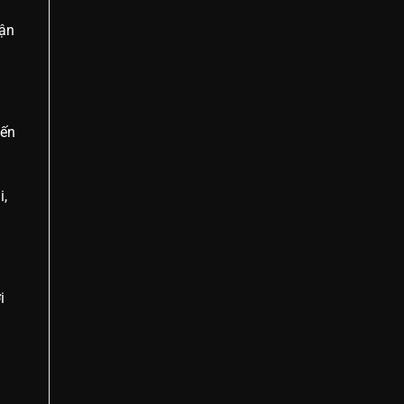
vận
đến
i,
i