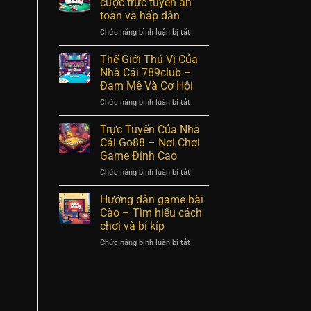
cược trực tuyến an
–
toàn và hấp dẫn
Điểm
Chức năng bình luận bị tắt
ở
Đến
Nhà
Hấp
cái
Dẫn
Thế Giới Thú Vị Của
Hitclub
Cho
Nhà Cái 789club –
–
Người
Đam Mê Và Cơ Hội
Cá
Chơi
Chức năng bình luận bị tắt
ở
cược
Cá
Thế
trực
Cược
Giới
tuyến
Trực Tuyến Của Nhà
Thú
an
Cái Go88 – Nơi Chơi
Vị
toàn
Game Đỉnh Cao
Của
và
Chức năng bình luận bị tắt
ở
Nhà
hấp
Trực
Cái
dẫn
Tuyến
789club
Hướng dẫn game bài
Của
–
Cào – Tìm hiểu cách
Nhà
Đam
chơi và bí kíp
Cái
Mê
Chức năng bình luận bị tắt
ở
Go88
Và
Hướng
–
Cơ
dẫn
Nơi
Hội
game
Chơi
bài
Game
Cào
Đỉnh