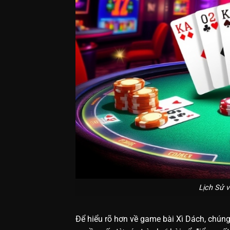
Lịch Sử 
Để hiểu rõ hơn về game bài Xì Dách, chúng 