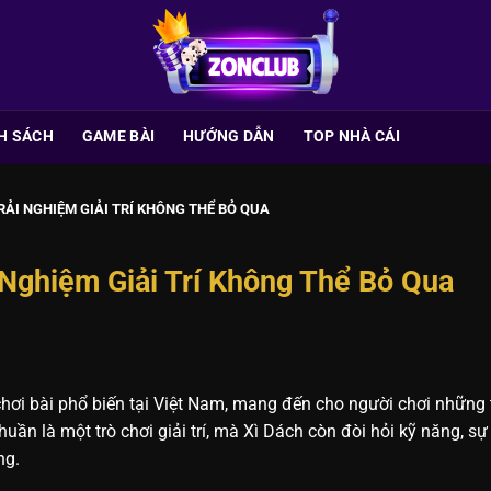
H SÁCH
GAME BÀI
HƯỚNG DẪN
TOP NHÀ CÁI
RẢI NGHIỆM GIẢI TRÍ KHÔNG THỂ BỎ QUA
 Nghiệm Giải Trí Không Thể Bỏ Qua
hơi bài phổ biến tại Việt Nam, mang đến cho người chơi những 
uần là một trò chơi giải trí, mà Xì Dách còn đòi hỏi kỹ năng, sự
ng.