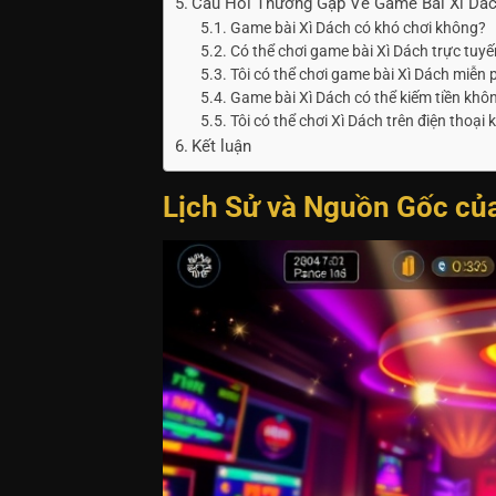
Câu Hỏi Thường Gặp Về Game Bài Xì Dá
Game bài Xì Dách có khó chơi không?
Có thể chơi game bài Xì Dách trực tuyế
Tôi có thể chơi game bài Xì Dách miễn 
Game bài Xì Dách có thể kiếm tiền khô
Tôi có thể chơi Xì Dách trên điện thoại
Kết luận
Lịch Sử và Nguồn Gốc củ