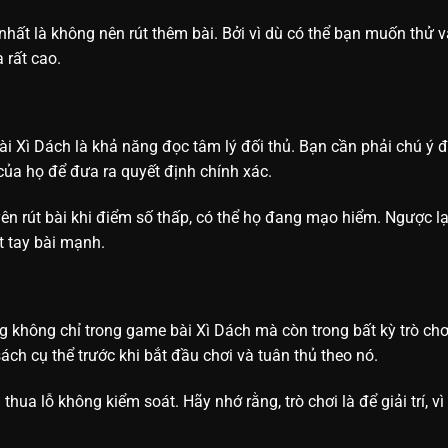
 nhất là không nên rút thêm bài. Bởi vì dù có thể bạn muốn thử 
 rất cao.
i Xì Dách là khả năng đọc tâm lý đối thủ. Bạn cần phải chú ý 
của họ để đưa ra quyết định chính xác.
n rút bài khi điểm số thấp, có thể họ đang mạo hiểm. Ngược lạ
t tay bài mạnh.
g không chỉ trong game bài Xì Dách mà còn trong bất kỳ trò chơ
ch cụ thể trước khi bắt đầu chơi và tuân thủ theo nó.
hua lỗ không kiểm soát. Hãy nhớ rằng, trò chơi là để giải trí, vì