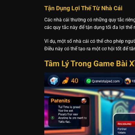
Tận Dụng Lợi Thế Từ Nhà Cái
Các nhà cái thường có những quy tắc riêng
các quy tắc này để tận dụng tối đa lợi thế
Ví dụ, một số nhà cái có thể cho phép người
Điều này có thể tạo ra một cơ hội tốt để t
Tâm Lý Trong Game Bài X