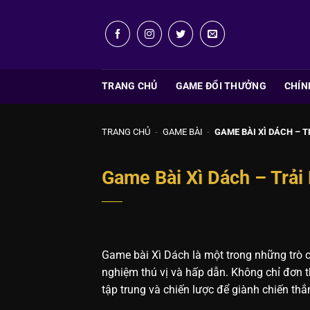
Chuyển
đến
nội
dung
TRANG CHỦ
GAME ĐỔI THƯỞNG
CHÍN
TRANG CHỦ
-
GAME BÀI
-
GAME BÀI XÌ DÁCH – T
Game Bài Xì Dách – Trải
Game bài Xì Dách là một trong những trò c
nghiệm thú vị và hấp dẫn. Không chỉ đơn th
tập trung và chiến lược để giành chiến thắ