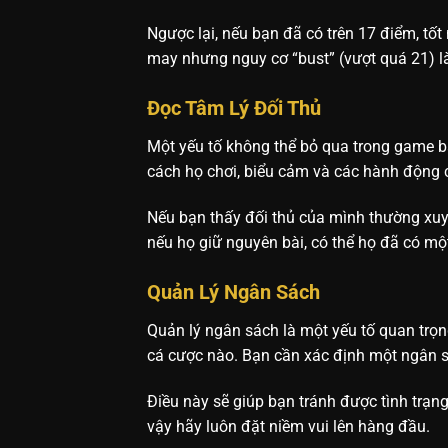
Ngược lại, nếu bạn đã có trên 17 điểm, tốt
may nhưng nguy cơ “bust” (vượt quá 21) là
Đọc Tâm Lý Đối Thủ
Một yếu tố không thể bỏ qua trong game bà
cách họ chơi, biểu cảm và các hành động 
Nếu bạn thấy đối thủ của mình thường xuyê
nếu họ giữ nguyên bài, có thể họ đã có mộ
Quản Lý Ngân Sách
Quản lý ngân sách là một yếu tố quan trọn
cá cược nào. Bạn cần xác định một ngân sá
Điều này sẽ giúp bạn tránh được tình trạng t
vậy hãy luôn đặt niềm vui lên hàng đầu.