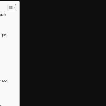
Dách
 Quả
g Mới